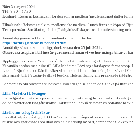
När:
3 augusti 2024
Tid:
8:30 – 17.30
Kostnad
: Resan är kostnadsfri för den som är medlem (medlemskapet gäller för hel
Fika/lunch:
Bekostas själv av medlem/icke medlem. Lunch finns att köpa på Bju
Transportsätt
: Samåkning i bilar (Trädgårdssällskapet betalar milersättning och b
Anmäl dig genom att fylla i formuläret som du hittar här:
https://forms.gle/k2oKhPeqbdaF976b9
Anmäl dig så snart som möjligt, dock
senast den 25 juli 2024.
Observera att plats i bil inte är garanterad innan vi vet hur många bilar vi har 
Upplägget för resan:
Vi samlas på Himmelska fridens torg i Holmsund vid parke
Vi samåker sedan med bilar till Lilla Madeira i Lövånger för dagens första stopp. 
fyren på Bjurö klubb. Därefter åker vi vidare till Lindholms trädgård i Sävar. Där
sista anhalt blir i Yttertavle där vi besöker Helena Holmgrens prunkande trädgård
För mer info om platserna vi besöker under dagen se nedan och klicka på rubriken
Lilla Madeira i Lövånger
En trädgård som skapats på en av naturen mycket stenig backe med stort inslag a
odlade växter och trädgårdskonst. Här hittar du också dammar, en porlande bäck 
Lindholms trädgård i Sävar
En villaträdgård på drygt 1000 m2 i zon 5 med många olika miljöer och växter. 
buskar och spaljerade äppelträd och en blandning av barr, perenner och lökväxter