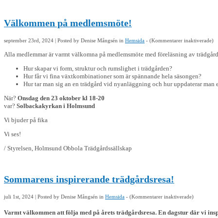
Välkommen på medlemsmöte!
för
september 23rd, 2024 | Posted by
Denise Mångsén
in
Hemsida
- (
Kommentarer inaktiverade
)
Vä
på
Alla medlemmar är varmt välkomna på medlemsmöte med föreläsning av trädgårdsm
me
Hur skapar vi form, struktur och rumslighet i trädgården?
Hur får vi fina växtkombinationer som är spännande hela säsongen?
Hur tar man sig an en trädgård vid nyanläggning och hur uppdaterar man 
När?
Onsdag den 23 oktober kl 18-20
var?
Solbackakyrkan i Holmsund
Vi bjuder på fika
Vi ses!
/ Styrelsen, Holmsund Obbola Trädgårdssällskap
Sommarens inspirerande trädgårdsresa!
för
juli 1st, 2024 | Posted by
Denise Mångsén
in
Hemsida
- (
Kommentarer inaktiverade
)
Sommarens
inspirerand
Varmt välkommen att följa med på årets trädgårdsresa. En dagstur där vi ins
trädgårdsre