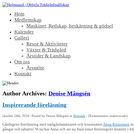
Hem
Medlemskap
Maskiner, Redskap, beskärning & gödsel
Kalender
Galleri
Resor & Aktiviteter
Växter & Trädgård
Årstider & Landskap
Om oss
Årsmöte
Kontakt
Author Archives:
Denise Mångsén
Inspirerande föreläsning
för
oktober 24th, 2024 | Posted by
Denise Mångsén
in
Hemsida
- (
Kommentarer inaktiverade
)
Inspi
förel
Gårdagens föreläsning med trädgårdsmästaren och konstnären
Anna Kristensen
in
gångar och rabatter. Vi tackar Anna och ser nu fram emot föreningens årsmöte i 