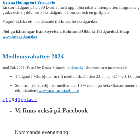
Helena Holmgren i Yttertavle
En stor trädgård på 5 580 kvadrat med upphöjda rabatter, stenpartier, slingrande 
gurka och kryddor, en köksträdgård, bärbuskar och en grillplats.
Frågor? skicka ett meddelande till
info@ho-tradgard.se
/
Soliga hälsningar från Styrelsen, Holmsund-Obbola Trädgårdssällskap
www.ho-tradgard.se
Medlemsrabatter 2024
för
april 3rd, 2024 | Posted by
Denise Mångsén
in
Hemsida
- (
Kommentarer inaktiverade
)
Medlemsr
2024
Trädgård i Väst bjuder in till medlemskväll den 22:e maj kl.17-20. De b
Smultronstället erbjuder medlemmar 10 % rabatt på hela växtsortimentet
erbjudanden)
www.smultronstaellet.se
«
1
2
3
4
5
6
»
Last »
Vi finns också på Facebook
Kommande evenemang