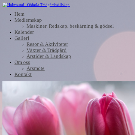
Hem
Medlemskap
Maskiner, Redskap, beskärning & gödsel
Kalender
Galleri
Resor & Aktiviteter
Växter & Trädgård
Årstider & Landskap
Om oss
Årsmöte
Kontakt