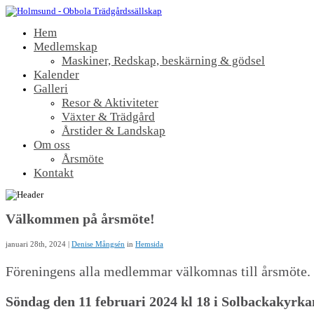
Hem
Medlemskap
Maskiner, Redskap, beskärning & gödsel
Kalender
Galleri
Resor & Aktiviteter
Växter & Trädgård
Årstider & Landskap
Om oss
Årsmöte
Kontakt
Välkommen på årsmöte!
januari 28th, 2024 |
Denise Mångsén
in
Hemsida
Föreningens alla medlemmar välkomnas till årsmöte. V
Söndag den 11 februari 2024 kl 18 i Solbackakyrk